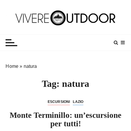
S
a
l
t
Vivereoutdoor
Make every day an adventure
a
a
l
c
o
Home
»
natura
n
t
Tag:
natura
e
n
u
ESCURSIONI
LAZIO
t
o
Monte Terminillo: un’escursione
per tutti!