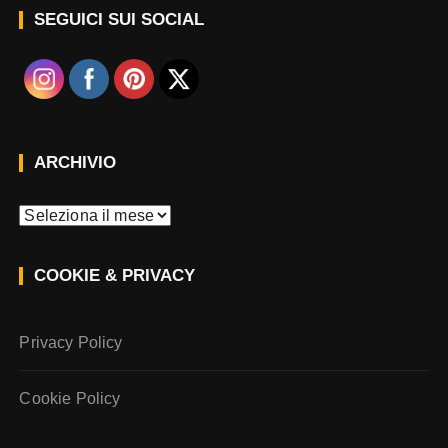
SEGUICI SUI SOCIAL
ARCHIVIO
A
r
c
COOKIE & PRIVACY
h
i
v
Privacy Policy
i
o
Cookie Policy