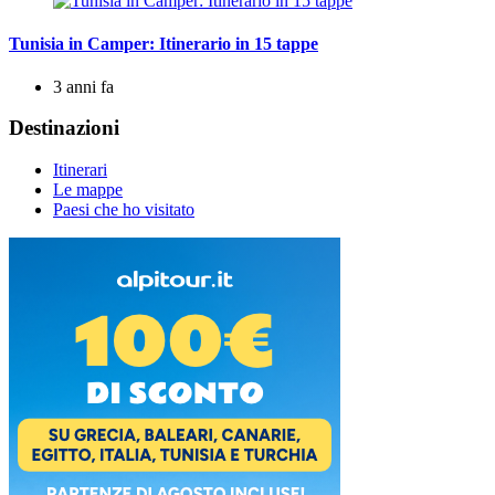
Tunisia in Camper: Itinerario in 15 tappe
3 anni fa
Destinazioni
Itinerari
Le mappe
Paesi che ho visitato