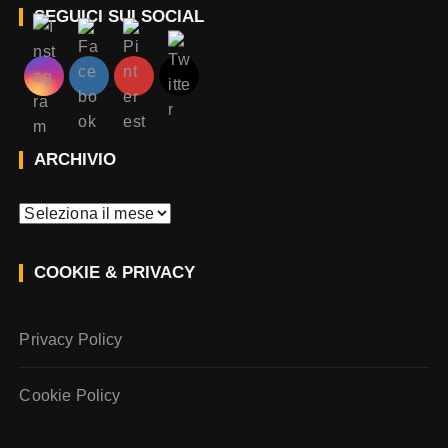
SEGUICI SUI SOCIAL
ARCHIVIO
A
r
c
COOKIE & PRIVACY
h
i
v
Privacy Policy
i
o
Cookie Policy