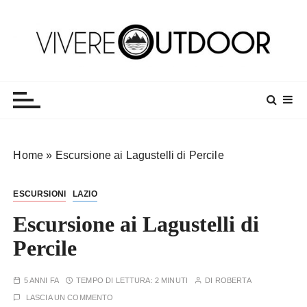
S
a
l
t
Vivereoutdoor
Make every day an adventure
a
a
l
c
o
Home
»
Escursione ai Lagustelli di Percile
n
t
ESCURSIONI
LAZIO
e
n
Escursione ai Lagustelli di
u
Percile
t
o
5 ANNI FA
TEMPO DI LETTURA:
2 MINUTI
DI
ROBERTA
LASCIA UN COMMENTO