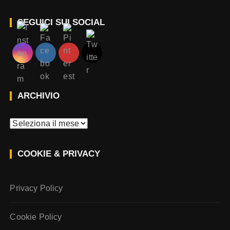
SEGUICI SUI SOCIAL
ARCHIVIO
A
r
c
COOKIE & PRIVACY
h
i
v
Privacy Policy
i
o
Cookie Policy