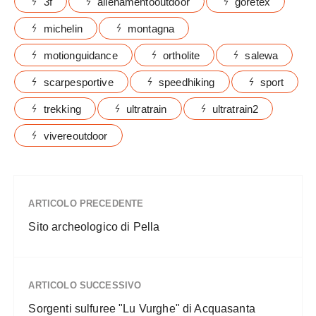
3f
allenamentooutdoor
goretex
michelin
montagna
motionguidance
ortholite
salewa
scarpesportive
speedhiking
sport
trekking
ultratrain
ultratrain2
vivereoutdoor
ARTICOLO PRECEDENTE
Sito archeologico di Pella
ARTICOLO SUCCESSIVO
Sorgenti sulfuree "Lu Vurghe" di Acquasanta