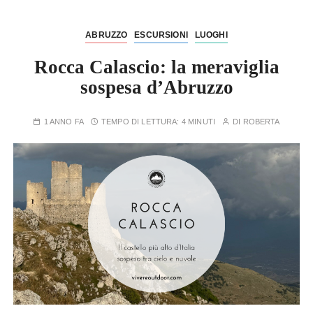
r
i
ABRUZZO
ESCURSIONI
LUOGHI
e
Rocca Calascio: la meraviglia
sospesa d’Abruzzo
1 ANNO FA
TEMPO DI LETTURA:
4 MINUTI
DI
ROBERTA