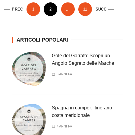
P
PREC
1
2
…
11
SUCC
a
g
i
ARTICOLI POPOLARI
n
a
Gole del Garrafo: Scopri un
z
Angolo Segreto delle Marche
i
6 ANNI FA
o
n
e
d
Spagna in camper: itinerario
e
costa meridionale
g
4 ANNI FA