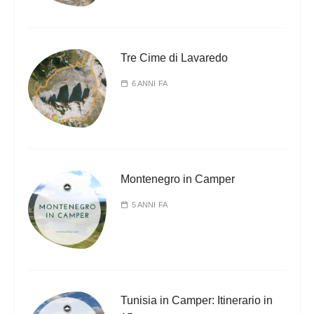
l
i
a
Tre Cime di Lavaredo
r
t
6 ANNI FA
i
c
o
l
Montenegro in Camper
i
5 ANNI FA
Tunisia in Camper: Itinerario in