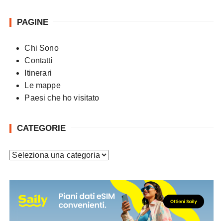
PAGINE
Chi Sono
Contatti
Itinerari
Le mappe
Paesi che ho visitato
CATEGORIE
C
a
t
e
g
o