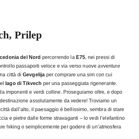
ch, Prilep
cedonia del Nord
percorrendo la
E75
, nei pressi di
ntrollo passaporti veloce e via verso nuove avventure
na città di
Gevgelija
per comprare una sim con cui
del
lago di Tikvech
per una passeggiata rigenerante.
 da imponenti e verdi colline. Proseguiamo oltre, e dopo
 destinazione assolutamente da vedere! Troviamo un
ittà dall’alto, il paesaggio è bellissimo, sembra di stare
occia e pietre dalle forme stravaganti – lo vedi l’elefantino
fare hiking o semplicemente per godere di un’atmosfera