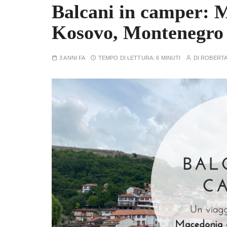
Balcani in camper: 
Kosovo, Montenegro
3 ANNI FA
TEMPO DI LETTURA:
6 MINUTI
DI
ROBERT