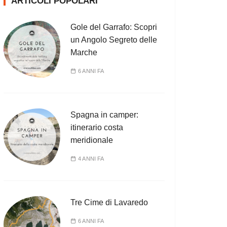
ARTICOLI POPOLARI
Gole del Garrafo: Scopri
un Angolo Segreto delle
Marche
6 ANNI FA
Spagna in camper:
itinerario costa
meridionale
4 ANNI FA
Tre Cime di Lavaredo
6 ANNI FA